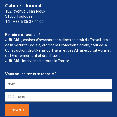
Droit Pénal du Travail et des Affaires
Cabinet Juricial
102, avenue Jean Rieux
Droit Rural et de l’Environnement
31500 Toulouse
Tél : +33 5 35 37 44 00
Droit Public
Nos formations
Besoin d'un avocat ?
JURICIAL
, cabinet d’avocats spécialisés en droit du Travail, droit
Formations Spécial BTP
de la Sécurité Sociale, droit de la Protection Sociale, droit de la
Construction, droit Pénal du Travail et des Affaires, droit Rural et
Formations Droit de la construction et de
de l’Environnement et droit Public.
l’urbanisme
JURICIAL
intervient sur toute la France.
Formations Droit social / Droit de la sécurité
Vous souhaitez être rappelé ?
sociale
Formations Droit fiscal
Formations Marchés publics
Nos audits