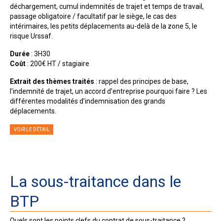
Droit Pénal du Travail et des Affaires
déchargement, cumul indemnités de trajet et temps de travail,
passage obligatoire / facultatif par le siège, le cas des
Droit Rural et de l’Environnement
intérimaires, les petits déplacements au-delà de la zone 5, le
risque Urssaf.
Droit Public
Durée
: 3H30
Coût
: 200€ HT / stagiaire
Nos formations
Extrait des thèmes traités
: rappel des principes de base,
Formations Spécial BTP
l’indemnité de trajet, un accord d’entreprise pourquoi faire ? Les
différentes modalités d’indemnisation des grands
Formations Droit de la construction et de
déplacements.
l’urbanisme
VOIR LE DÉTAIL
Formations Droit social / Droit de la sécurité
sociale
Formations Droit fiscal
La sous-traitance dans le
Formations Marchés publics
BTP
Nos audits
Quels sont les points clefs du contrat de sous-traitance ?