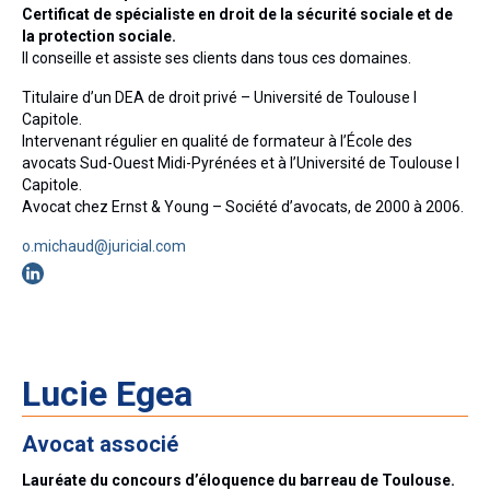
Droit Pénal du Travail et des Affaires
Certificat de spécialiste en droit de la sécurité sociale et de
la protection sociale.
Droit Rural et de l’Environnement
Il conseille et assiste ses clients dans tous ces domaines.
Droit Public
Titulaire d’un DEA de droit privé – Université de Toulouse I
Capitole.
Intervenant régulier en qualité de formateur à l’École des
Nos formations
avocats Sud-Ouest Midi-Pyrénées et à l’Université de Toulouse I
Capitole.
Formations Spécial BTP
Avocat chez Ernst & Young – Société d’avocats, de 2000 à 2006.
Formations Droit de la construction et de
o.michaud@juricial.com
l’urbanisme
Formations Droit social / Droit de la sécurité
sociale
Formations Droit fiscal
Lucie Egea
Formations Marchés publics
Avocat associé
Nos audits
Lauréate du concours d’éloquence du barreau de Toulouse.