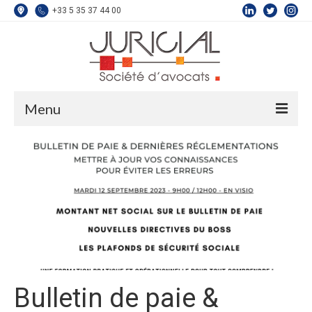
+33 5 35 37 44 00
Menu
L’équipe
Compétences
Droit du Travail
Droit de la Sécurité Sociale
Droit de la Protection Sociale
Droit de la Construction
Bulletin de paie &