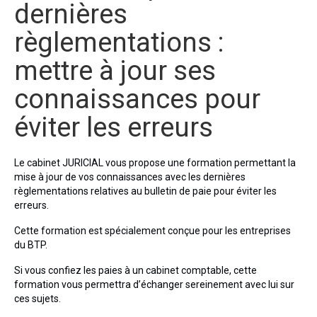
dernières
Droit Pénal du Travail et des Affaires
règlementations :
Droit Rural et de l’Environnement
mettre à jour ses
Droit Public
connaissances pour
Nos formations
éviter les erreurs
Formations Spécial BTP
Formations Droit de la construction et de
Le cabinet JURICIAL vous propose une formation permettant la
l’urbanisme
mise à jour de vos connaissances avec les dernières
règlementations relatives au bulletin de paie pour éviter les
Formations Droit social / Droit de la sécurité
erreurs.
sociale
Cette formation est spécialement conçue pour les entreprises
Formations Droit fiscal
du BTP.
Formations Marchés publics
Si vous confiez les paies à un cabinet comptable, cette
formation vous permettra d’échanger sereinement avec lui sur
Nos audits
ces sujets.