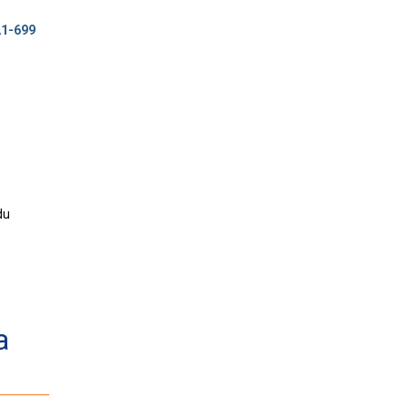
21-699
du
a