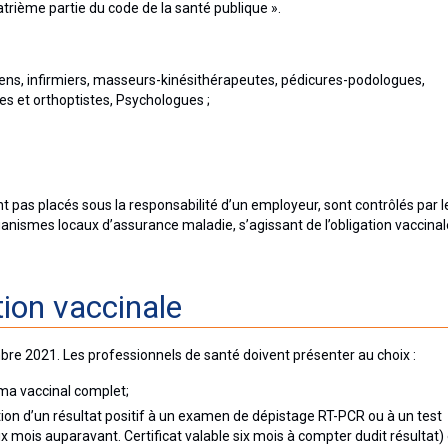
trième partie du code de la santé publique ».
s, infirmiers, masseurs-kinésithérapeutes, pédicures-podologues,
s et orthoptistes, Psychologues ;
t pas placés sous la responsabilité d’un employeur, sont contrôlés par l
anismes locaux d’assurance maladie, s’agissant de l’obligation vaccinal
tion vaccinale
mbre 2021. Les professionnels de santé doivent présenter au choix :
éma vaccinal complet;
tion d’un résultat positif à un examen de dépistage RT-PCR ou à un test
ix mois auparavant. Certificat valable six mois à compter dudit résultat)