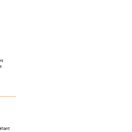
es
e.
 étant