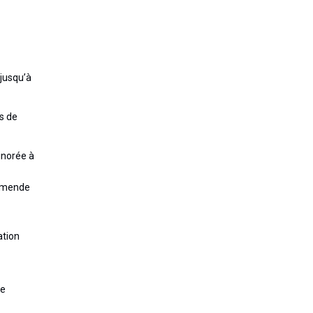
 jusqu’à
s de
inorée à
’amende
ation
de