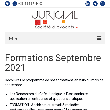
+33 5 35 37 44 00
Menu
L’équipe
Formations Septembre
Compétences
2021
Droit du Travail
Découvrez le programme de nos formations en visio du mois de
Droit de la Sécurité Sociale
septembre :
Droit de la Protection Sociale
Les Rencontres du Café Juridique » Pass sanitaire:
application en entreprise et questions pratiques
Droit de la Construction
FORMATION : Accidents du travail & maladies
professionnelles : comment réagir ? Les contester,