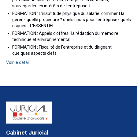
Droit Pénal du Travail et des Affaires
sauvegarder les intérêts de l’entreprise ?
FORMATION : L’inaptitude physique du salarié: comment la
Droit Rural et de l’Environnement
gérer ? quelle procédure ? quels coûts pour l’entreprise? quels
risques… L’ESSENTIEL
Droit Public
FORMATION : Appels d’offres : la rédaction du mémoire
technique et environnemental
Nos formations
FORMATION : Fiscalité de l’entreprise et du dirigeant :
Formations Spécial BTP
quelques aspects clefs
Voir le détail
Formations Droit de la construction et de
l’urbanisme
Formations Droit social / Droit de la sécurité
sociale
Formations Droit fiscal
Formations Marchés publics
Nos audits
Cabinet Juricial