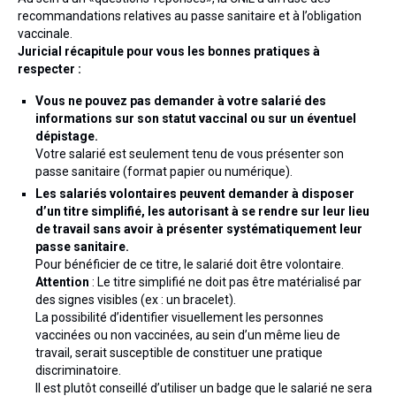
Droit Pénal du Travail et des Affaires
recommandations relatives au passe sanitaire et à l’obligation
vaccinale.
Droit Rural et de l’Environnement
Juricial récapitule pour vous les bonnes pratiques à
respecter :
Droit Public
Vous ne pouvez pas demander à votre salarié des
Nos formations
informations sur son statut vaccinal ou sur un éventuel
dépistage.
Formations Spécial BTP
Votre salarié est seulement tenu de vous présenter son
passe sanitaire (format papier ou numérique).
Formations Droit de la construction et de
Les salariés volontaires peuvent demander à disposer
l’urbanisme
d’un titre simplifié, les autorisant à se rendre sur leur lieu
de travail sans avoir à présenter systématiquement leur
Formations Droit social / Droit de la sécurité
passe sanitaire.
sociale
Pour bénéficier de ce titre, le salarié doit être volontaire.
Attention
: Le titre simplifié ne doit pas être matérialisé par
Formations Droit fiscal
des signes visibles (ex : un bracelet).
La possibilité d’identifier visuellement les personnes
Formations Marchés publics
vaccinées ou non vaccinées, au sein d’un même lieu de
travail, serait susceptible de constituer une pratique
Nos audits
discriminatoire.
Il est plutôt conseillé d’utiliser un badge que le salarié ne sera