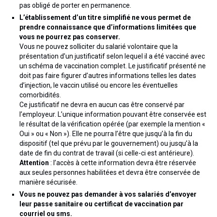
Actualités
pas obligé de porter en permanence.
L’établissement d’un titre simplifié ne vous permet de
Honoraires
prendre connaissance que d’informations limitées que
vous ne pourrez pas conserver.
Contact
Vous ne pouvez solliciter du salarié volontaire que la
présentation d’un justificatif selon lequel il a été vacciné avec
un schéma de vaccination complet. Le justificatif présenté ne
doit pas faire figurer d’autres informations telles les dates
d’injection, le vaccin utilisé ou encore les éventuelles
comorbidités.
Ce justificatif ne devra en aucun cas être conservé par
l’employeur. L’unique information pouvant être conservée est
le résultat de la vérification opérée (par exemple la mention «
Oui » ou « Non »). Elle ne pourra l’être que jusqu’à la fin du
dispositif (tel que prévu par le gouvernement) ou jusqu’à la
date de fin du contrat de travail (si celle-ci est antérieure).
Attention
: l’accès à cette information devra être réservée
aux seules personnes habilitées et devra être conservée de
manière sécurisée.
Vous ne pouvez pas demander à vos salariés d’envoyer
leur passe sanitaire ou certificat de vaccination par
courriel ou sms.