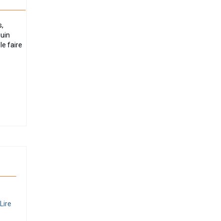
s,
juin
le faire
Lire